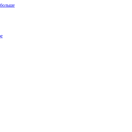
 больше
ре