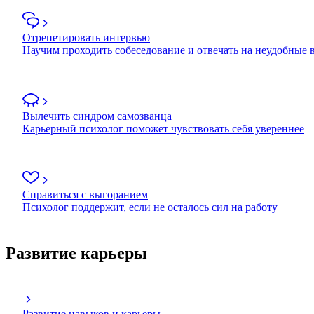
Отрепетировать интервью
Научим проходить собеседование и отвечать на неудобные
Вылечить синдром самозванца
Карьерный психолог поможет чувствовать себя увереннее
Справиться с выгоранием
Психолог поддержит, если не осталось сил на работу
Развитие карьеры
Развитие навыков и карьеры