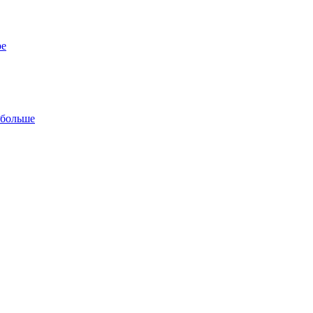
ре
 больше